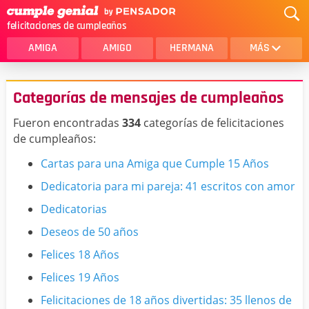
felicitaciones de cumpleaños
AMIGA
AMIGO
HERMANA
MÁS
MAMA
AMOR
Categorías de mensajes de cumpleaños
CRISTIANOS
PRIMA
Fueron encontradas
334
categorías de felicitaciones
SOBRINA
HIJA
de cumpleaños:
Cartas para una Amiga que Cumple 15 Años
HERMANO
HIJO
Dedicatoria para mi pareja: 41 escritos con amor
NOVIA
ESPOSO
Dedicatorias
PAPA
HOMBRE
Deseos de 50 años
TIA
CUÑADA
Felices 18 Años
ALGUIEN ESPECIAL
PRIMO
Felices 19 Años
Felicitaciones de 18 años divertidas: 35 llenos de
TODAS LAS CATEGORÍAS