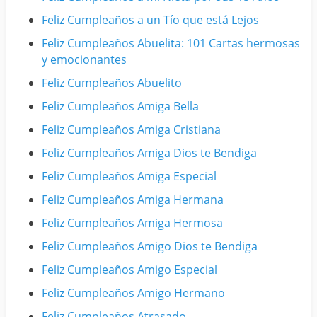
Feliz Cumpleaños a un Tío que está Lejos
Feliz Cumpleaños Abuelita: 101 Cartas hermosas
y emocionantes
Feliz Cumpleaños Abuelito
Feliz Cumpleaños Amiga Bella
Feliz Cumpleaños Amiga Cristiana
Feliz Cumpleaños Amiga Dios te Bendiga
Feliz Cumpleaños Amiga Especial
Feliz Cumpleaños Amiga Hermana
Feliz Cumpleaños Amiga Hermosa
Feliz Cumpleaños Amigo Dios te Bendiga
Feliz Cumpleaños Amigo Especial
Feliz Cumpleaños Amigo Hermano
Feliz Cumpleaños Atrasado