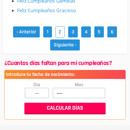
Feliz Cumpleaños Gemelas
Feliz Cumpleaños Gracioso
‹ Anterior
1
2
3
4
5
6
Siguiente ›
¿Cuantos días faltan para mi cumpleaños?
Introduce tu fecha de nacimiento:
Día
Mes