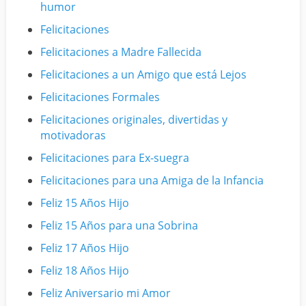
humor
Felicitaciones
Felicitaciones a Madre Fallecida
Felicitaciones a un Amigo que está Lejos
Felicitaciones Formales
Felicitaciones originales, divertidas y
motivadoras
Felicitaciones para Ex-suegra
Felicitaciones para una Amiga de la Infancia
Feliz 15 Años Hijo
Feliz 15 Años para una Sobrina
Feliz 17 Años Hijo
Feliz 18 Años Hijo
Feliz Aniversario mi Amor