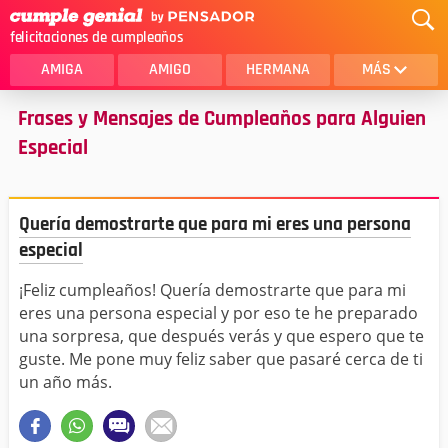
felicitaciones de cumpleaños
AMIGA
AMIGO
HERMANA
MÁS
Frases y Mensajes de Cumpleaños para Alguien
MAMA
AMOR
Especial
CRISTIANOS
PRIMA
SOBRINA
HIJA
Quería demostrarte que para mi eres una persona
HERMANO
HIJO
especial
NOVIA
ESPOSO
¡Feliz cumpleaños! Quería demostrarte que para mi
eres una persona especial y por eso te he preparado
PAPA
HOMBRE
una sorpresa, que después verás y que espero que te
guste. Me pone muy feliz saber que pasaré cerca de ti
TIA
CUÑADA
un año más.
ALGUIEN ESPECIAL
PRIMO
TODAS LAS CATEGORÍAS