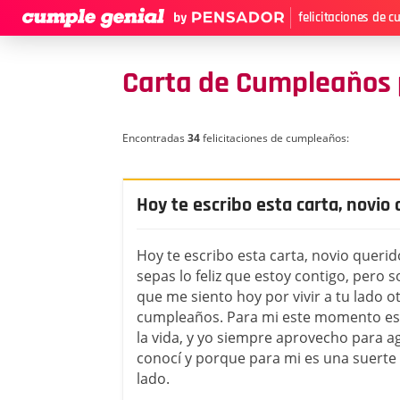
felicitaciones de 
Carta de Cumpleaños 
Encontradas
34
felicitaciones de cumpleaños:
Hoy te escribo esta carta, novio
Hoy te escribo esta carta, novio queri
sepas lo feliz que estoy contigo, pero s
que me siento hoy por vivir a tu lado o
cumpleaños. Para mi este momento es 
la vida, y yo siempre aprovecho para 
conocí y porque para mi es una suerte
lado.