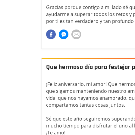
Gracias porque contigo a mi lado sé q
ayudarme a superar todos los retos y 
por ti es tan verdadero y tan profundo
Que hermoso día para festejar 
¡Feliz aniversario, mi amor! Que hermos
que sigamos manteniendo nuestro amo
vida, que nos hayamos enamorado, qu
compartamos tantas cosas juntos.
Sé que este año seguiremos superando
mucho tiempo para disfrutar el uno al 
¡Te amo!