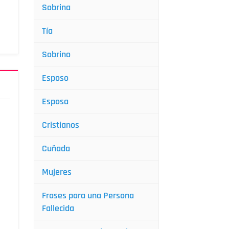
Sobrina
Tía
Sobrino
Esposo
Esposa
Cristianos
Cuñada
Mujeres
Frases para una Persona
Fallecida