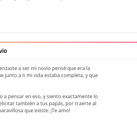
vio
nzaste a ser mi novio pensé que era la
 junto a ti mi vida estaba completa, y que
vo a pensar en eso, y siento exactamente lo
icitar también a tus papás, por traerte al
ravillosa que existe. ¡Te amo!