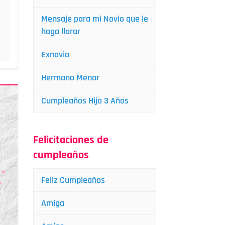
Mensaje para mi Novio que le
haga llorar
Exnovio
Hermano Menor
Cumpleaños Hijo 3 Años
Felicitaciones de
cumpleaños
Feliz Cumpleaños
Amiga