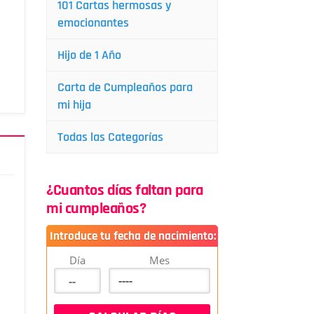
101 Cartas hermosas y
emocionantes
Hijo de 1 Año
Carta de Cumpleaños para
mi hija
Todas las Categorías
¿Cuantos días faltan para
mi cumpleaños?
Introduce tu fecha de nacimiento:
Día
Mes