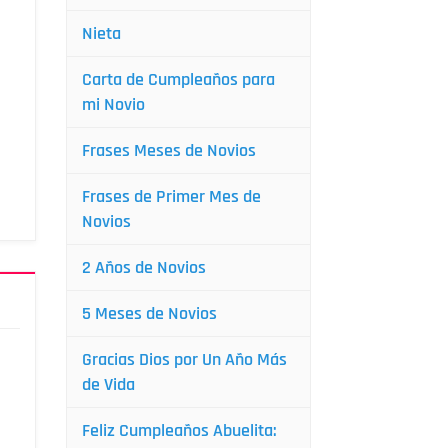
Nieta
Carta de Cumpleaños para
mi Novio
Frases Meses de Novios
Frases de Primer Mes de
Novios
2 Años de Novios
5 Meses de Novios
Gracias Dios por Un Año Más
de Vida
Feliz Cumpleaños Abuelita: