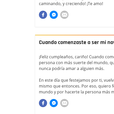
caminando, y creciendo! ¡Te amo!
Cuando comenzaste a ser mi no
¡Feliz cumpleaños, cariño! Cuando come
persona con más suerte del mundo, que
nunca podría amar a alguien más.
En este día que festejamos por ti, vuel
mismo que entonces. Por eso, quiero fel
mundo y por hacerte la persona más ma