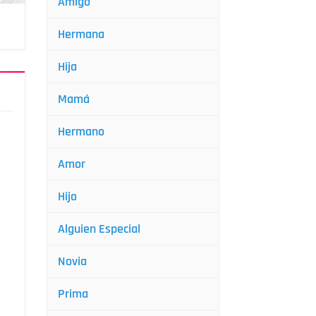
Amigo
Hermana
Hija
Mamá
Hermano
Amor
Hijo
Alguien Especial
Novia
Prima