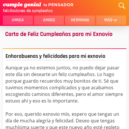
felicitaciones de cumpleaños
AMIGA
AMIGO
HERMANA
MÁS
Carta de Feliz Cumpleaños para mi Exnovio
MAMA
AMOR
CRISTIANOS
PRIMA
Enhorabuenas y felicidades para mi exnovio
SOBRINA
HIJA
Aunque ya no estemos juntos, no puedo dejar pasar
HERMANO
HIJO
este día sin desearte un feliz cumpleaños. Lo hago
NOVIA
ESPOSO
porque guardo recuerdos muy bonitos de ti. Sé que
tuvimos momentos complicados y que acabamos
PAPA
HOMBRE
escogiendo caminos diferentes, pero el amor siempre
estuvo ahí y eso es lo importante.
TIA
CUÑADA
Por eso, querido exnovio mío, espero que tengas un
ALGUIEN ESPECIAL
PRIMO
día de mucha alegría y felicidad. Deseo que tengas
muchísima suerte y que este nuevo año esté repleto
TODAS LAS CATEGORÍAS