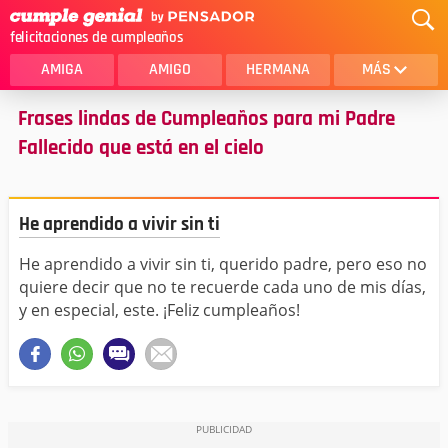
felicitaciones de cumpleaños
AMIGA
AMIGO
HERMANA
MÁS
Frases lindas de Cumpleaños para mi Padre
MAMA
AMOR
Fallecido que está en el cielo
CRISTIANOS
PRIMA
SOBRINA
HIJA
He aprendido a vivir sin ti
HERMANO
HIJO
He aprendido a vivir sin ti, querido padre, pero eso no
NOVIA
ESPOSO
quiere decir que no te recuerde cada uno de mis días,
y en especial, este. ¡Feliz cumpleaños!
PAPA
HOMBRE
TIA
CUÑADA
ALGUIEN ESPECIAL
PRIMO
TODAS LAS CATEGORÍAS