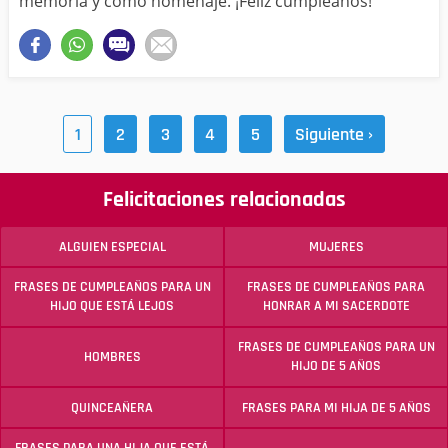
memoria y como homenaje. ¡Feliz cumpleaños!
1
2
3
4
5
Siguiente ›
Felicitaciones relacionadas
ALGUIEN ESPECIAL
MUJERES
FRASES DE CUMPLEAÑOS PARA UN
FRASES DE CUMPLEAÑOS PARA
HIJO QUE ESTÁ LEJOS
HONRAR A MI SACERDOTE
FRASES DE CUMPLEAÑOS PARA UN
HOMBRES
HIJO DE 5 AÑOS
QUINCEAÑERA
FRASES PARA MI HIJA DE 5 AÑOS