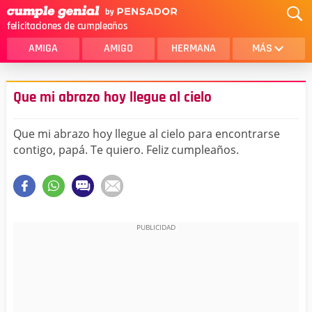
felicitaciones de cumpleaños
AMIGA
AMIGO
HERMANA
MÁS
MAMA
AMOR
Que mi abrazo hoy llegue al cielo
CRISTIANOS
PRIMA
Que mi abrazo hoy llegue al cielo para encontrarse
SOBRINA
HIJA
contigo, papá. Te quiero. Feliz cumpleaños.
HERMANO
HIJO
NOVIA
ESPOSO
PAPA
HOMBRE
TIA
CUÑADA
ALGUIEN ESPECIAL
PRIMO
TODAS LAS CATEGORÍAS