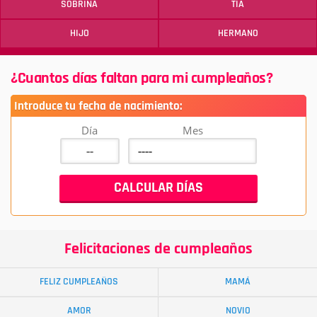
SOBRINA
TÍA
HIJO
HERMANO
¿Cuantos días faltan para mi cumpleaños?
Introduce tu fecha de nacimiento:
Día
Mes
Felicitaciones de cumpleaños
FELIZ CUMPLEAÑOS
MAMÁ
AMOR
NOVIO