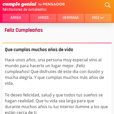
felicitaciones de cumpleaños
AMIGA
AMIGO
HERMANA
MÁS
Feliz Cumpleaños
MAMA
AMOR
CRISTIANOS
PRIMA
Que cumplas muchos años de vida
SOBRINA
HIJA
Hace unos años, una persona muy especial vino al
HERMANO
HIJO
mundo para hacerlo un lugar mejor. ¡Feliz
NOVIA
ESPOSO
cumpleaños! Que disfrutes de este día con ilusión y
mucha alegría. Y que cumplas muchos más años de
PAPA
HOMBRE
vida.
TIA
CUÑADA
Te deseo felicidad, salud y que todos tus sueños se
hagan realidad. Que tu vida sea larga para que
ALGUIEN ESPECIAL
PRIMO
durante muchos años tu luz interior ilumine a los que
están cerca de ti.
TODAS LAS CATEGORÍAS