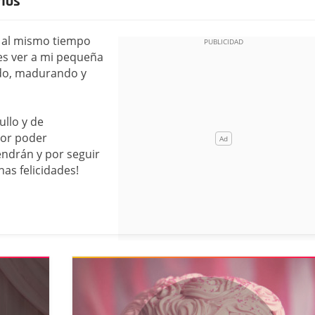
años
s al mismo tiempo
es ver a mi pequeña
ndo, madurando y
ullo y de
por poder
ndrán y por seguir
as felicidades!