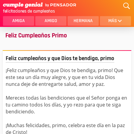
felicitaciones de cumpleaños
AMIGA
AMIGO
HERMANA
MÁS
Feliz Cumpleaños Primo
MAMA
AMOR
CRISTIANOS
PRIMA
Feliz cumpleaños y que Dios te bendiga, primo
SOBRINA
HIJA
¡Feliz cumpleaños y que Dios te bendiga, primo! Que
HERMANO
HIJO
este sea un día muy alegre, y que en tu vida Dios
NOVIA
ESPOSO
nunca deje de entregarte salud, amor y paz.
PAPA
HOMBRE
Mereces todas las bendiciones que el Señor ponga en
tu camino todos los días, y yo rezo para que te siga
TIA
CUÑADA
bendiciendo.
ALGUIEN ESPECIAL
PRIMO
¡Muchas felicidades, primo, celebra este día en la paz
de Cristo!
TODAS LAS CATEGORÍAS