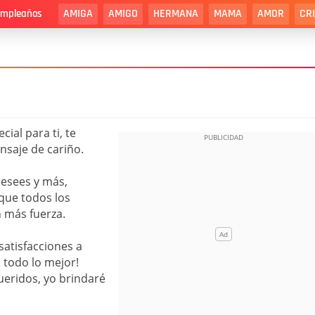
AMIGA
AMIGO
HERMANA
MAMA
AMOR
CR
cumpleaños
ial para ti, te
nsaje de cariño.
desees y más,
que todos los
n más fuerza.
satisfacciones a
 todo lo mejor!
queridos, yo brindaré