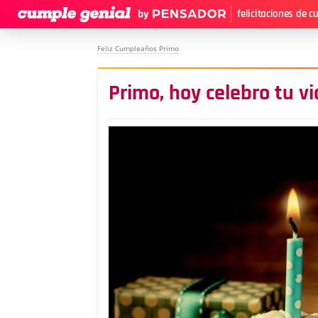
felicitaciones de 
Feliz Cumpleaños Primo
Primo, hoy celebro tu v