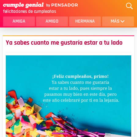
felicitaciones de cumpleaños
AMIGA
AMIGO
HERMANA
MÁS
MAMA
AMOR
Ya sabes cuanto me gustaría estar a tu lado
CRISTIANOS
PRIMA
SOBRINA
HIJA
HERMANO
HIJO
NOVIA
ESPOSO
PAPA
HOMBRE
TIA
CUÑADA
ALGUIEN ESPECIAL
PRIMO
TODAS LAS CATEGORÍAS