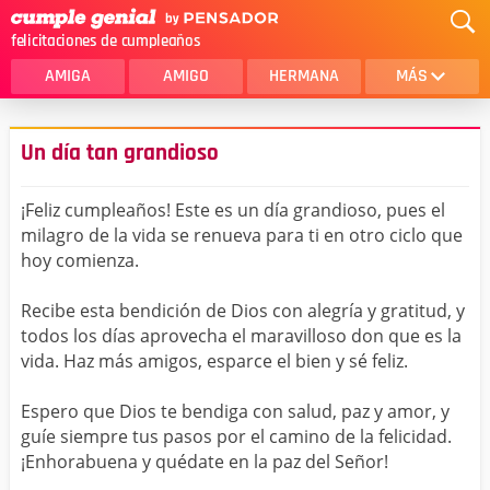
felicitaciones de cumpleaños
AMIGA
AMIGO
HERMANA
MÁS
MAMA
AMOR
Un día tan grandioso
CRISTIANOS
PRIMA
¡Feliz cumpleaños! Este es un día grandioso, pues el
SOBRINA
HIJA
milagro de la vida se renueva para ti en otro ciclo que
hoy comienza.
HERMANO
HIJO
NOVIA
ESPOSO
Recibe esta bendición de Dios con alegría y gratitud, y
todos los días aprovecha el maravilloso don que es la
PAPA
HOMBRE
vida. Haz más amigos, esparce el bien y sé feliz.
TIA
CUÑADA
Espero que Dios te bendiga con salud, paz y amor, y
guíe siempre tus pasos por el camino de la felicidad.
ALGUIEN ESPECIAL
PRIMO
¡Enhorabuena y quédate en la paz del Señor!
TODAS LAS CATEGORÍAS