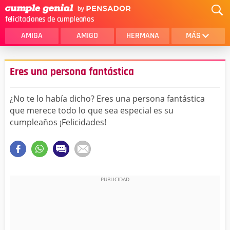
felicitaciones de cumpleaños
AMIGA
AMIGO
HERMANA
MÁS
MAMA
AMOR
Eres una persona fantástica
CRISTIANOS
PRIMA
¿No te lo había dicho? Eres una persona fantástica
SOBRINA
HIJA
que merece todo lo que sea especial es su
cumpleaños ¡Felicidades!
HERMANO
HIJO
NOVIA
ESPOSO
PAPA
HOMBRE
TIA
CUÑADA
ALGUIEN ESPECIAL
PRIMO
TODAS LAS CATEGORÍAS