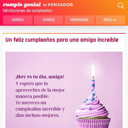
felicitaciones de cumpleaños
AMIGA
AMIGO
HERMANA
MÁS
MAMA
AMOR
Un feliz cumpleaños para una amiga increíble
CRISTIANOS
PRIMA
SOBRINA
HIJA
HERMANO
HIJO
NOVIA
ESPOSO
PAPA
HOMBRE
TIA
CUÑADA
ALGUIEN ESPECIAL
PRIMO
TODAS LAS CATEGORÍAS