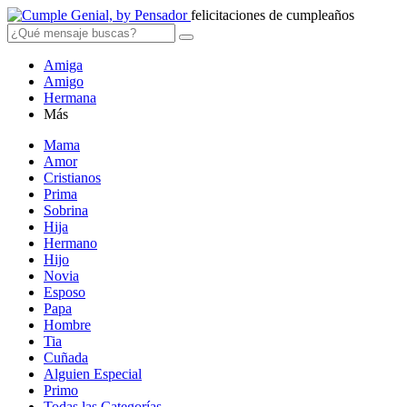
felicitaciones de cumpleaños
Amiga
Amigo
Hermana
Más
Mama
Amor
Cristianos
Prima
Sobrina
Hija
Hermano
Hijo
Novia
Esposo
Papa
Hombre
Tia
Cuñada
Alguien Especial
Primo
Todas las Categorías