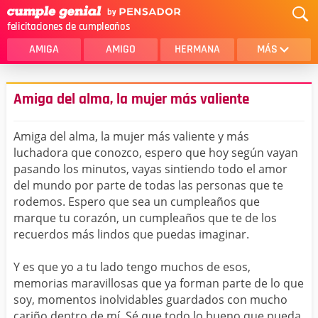
felicitaciones de cumpleaños
AMIGA
AMIGO
HERMANA
MÁS
MAMA
AMOR
Amiga del alma, la mujer más valiente
CRISTIANOS
PRIMA
Amiga del alma, la mujer más valiente y más
SOBRINA
HIJA
luchadora que conozco, espero que hoy según vayan
pasando los minutos, vayas sintiendo todo el amor
HERMANO
HIJO
del mundo por parte de todas las personas que te
NOVIA
ESPOSO
rodemos. Espero que sea un cumpleaños que
marque tu corazón, un cumpleaños que te de los
PAPA
HOMBRE
recuerdos más lindos que puedas imaginar.
TIA
CUÑADA
Y es que yo a tu lado tengo muchos de esos,
memorias maravillosas que ya forman parte de lo que
ALGUIEN ESPECIAL
PRIMO
soy, momentos inolvidables guardados con mucho
TODAS LAS CATEGORÍAS
cariño dentro de mí. Sé que todo lo bueno que pueda