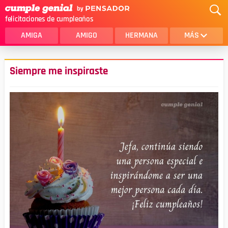
felicitaciones de cumpleaños
AMIGA
AMIGO
HERMANA
MÁS
MAMA
AMOR
Siempre me inspiraste
CRISTIANOS
PRIMA
SOBRINA
HIJA
HERMANO
HIJO
NOVIA
ESPOSO
PAPA
HOMBRE
TIA
CUÑADA
ALGUIEN ESPECIAL
PRIMO
TODAS LAS CATEGORÍAS