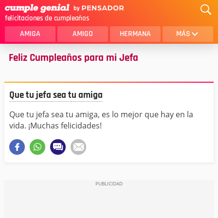
felicitaciones de cumpleaños
AMIGA
AMIGO
HERMANA
MÁS
Feliz Cumpleaños para mi Jefa
MAMA
AMOR
CRISTIANOS
PRIMA
Que tu jefa sea tu amiga
SOBRINA
HIJA
Que tu jefa sea tu amiga, es lo mejor que hay en la
HERMANO
HIJO
vida. ¡Muchas felicidades!
NOVIA
ESPOSO
PAPA
HOMBRE
TIA
CUÑADA
ALGUIEN ESPECIAL
PRIMO
TODAS LAS CATEGORÍAS