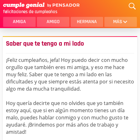
felicitaciones de cumpleaños
AMIGA
AMIGO
HERMANA
MÁS
MAMA
AMOR
Saber que te tengo a mi lado
CRISTIANOS
PRIMA
¡Feliz cumpleaños, jefa! Hoy puedo decir con mucho
SOBRINA
HIJA
orgullo que también eres mi amiga, y eso me hace
muy feliz. Saber que te tengo a mi lado en las
HERMANO
HIJO
dificultades y que siempre estás atenta por si necesito
NOVIA
ESPOSO
algo me da mucha tranquilidad.
PAPA
HOMBRE
Hoy quería decirte que no olvides que yo también
estoy aquí, que si en algún momento tienes un día
TIA
CUÑADA
malo, puedes hablar conmigo y con mucho gusto te
ayudaré. ¡Brindemos por más años de trabajo y
ALGUIEN ESPECIAL
PRIMO
amistad!
TODAS LAS CATEGORÍAS