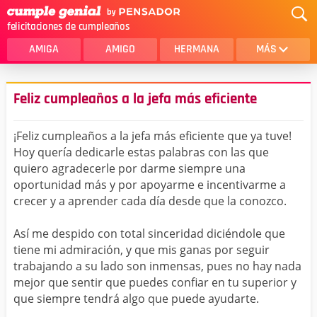
felicitaciones de cumpleaños
AMIGA
AMIGO
HERMANA
MÁS
MAMA
AMOR
Feliz cumpleaños a la jefa más eficiente
CRISTIANOS
PRIMA
¡Feliz cumpleaños a la jefa más eficiente que ya tuve!
SOBRINA
HIJA
Hoy quería dedicarle estas palabras con las que
quiero agradecerle por darme siempre una
HERMANO
HIJO
oportunidad más y por apoyarme e incentivarme a
NOVIA
ESPOSO
crecer y a aprender cada día desde que la conozco.
PAPA
HOMBRE
Así me despido con total sinceridad diciéndole que
tiene mi admiración, y que mis ganas por seguir
TIA
CUÑADA
trabajando a su lado son inmensas, pues no hay nada
mejor que sentir que puedes confiar en tu superior y
ALGUIEN ESPECIAL
PRIMO
que siempre tendrá algo que puede ayudarte.
TODAS LAS CATEGORÍAS