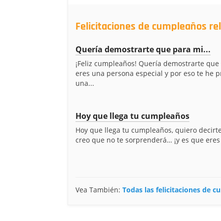
Felicitaciones de cumpleaños re
Quería demostrarte que para mi...
¡Feliz cumpleaños! Quería demostrarte que
eres una persona especial y por eso te he 
una...
Hoy que llega tu cumpleaños
Hoy que llega tu cumpleaños, quiero decirt
creo que no te sorprenderá… ¡y es que eres 
Vea También:
Todas las felicitaciones de 