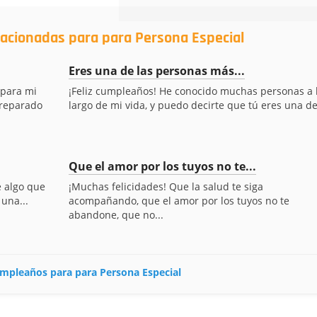
lacionadas para para Persona Especial
Eres una de las personas más...
 para mi
¡Feliz cumpleaños! He conocido muchas personas a 
preparado
largo de mi vida, y puedo decirte que tú eres una de.
Que el amor por los tuyos no te...
e algo que
¡Muchas felicidades! Que la salud te siga
una...
acompañando, que el amor por los tuyos no te
abandone, que no...
cumpleaños para para Persona Especial