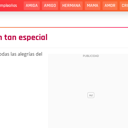
AMIGA
AMIGO
HERMANA
MAMA
AMOR
CR
cumpleaños
n tan especial
odas las alegrías del