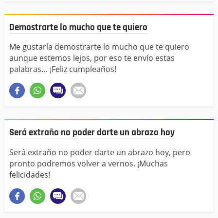
Demostrarte lo mucho que te quiero
Me gustaría demostrarte lo mucho que te quiero
aunque estemos lejos, por eso te envío estas
palabras… ¡Feliz cumpleaños!
Será extraño no poder darte un abrazo hoy
Será extraño no poder darte un abrazo hoy, pero
pronto podremos volver a vernos. ¡Muchas
felicidades!