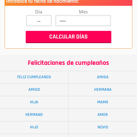
Introduce tu fecha de nacimiento:
Día
Mes
Felicitaciones de cumpleaños
FELIZ CUMPLEAÑOS
AMIGA
AMIGO
HERMANA
HIJA
MAMÁ
HERMANO
AMOR
HIJO
NOVIO