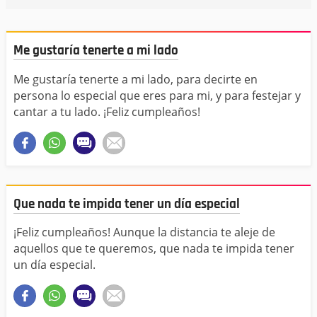
Me gustaría tenerte a mi lado
Me gustaría tenerte a mi lado, para decirte en
persona lo especial que eres para mi, y para festejar y
cantar a tu lado. ¡Feliz cumpleaños!
Que nada te impida tener un día especial
¡Feliz cumpleaños! Aunque la distancia te aleje de
aquellos que te queremos, que nada te impida tener
un día especial.