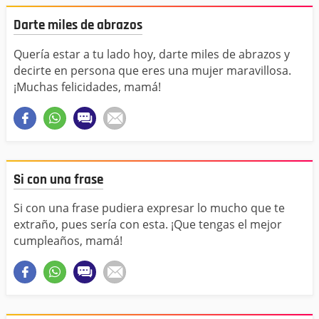
Darte miles de abrazos
Quería estar a tu lado hoy, darte miles de abrazos y
decirte en persona que eres una mujer maravillosa.
¡Muchas felicidades, mamá!
Si con una frase
Si con una frase pudiera expresar lo mucho que te
extraño, pues sería con esta. ¡Que tengas el mejor
cumpleaños, mamá!