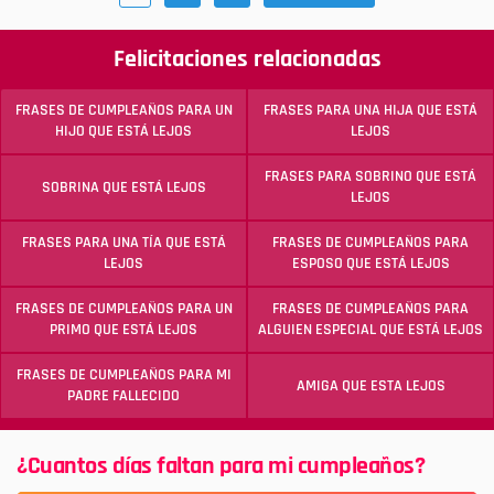
Felicitaciones relacionadas
FRASES DE CUMPLEAÑOS PARA UN
FRASES PARA UNA HIJA QUE ESTÁ
HIJO QUE ESTÁ LEJOS
LEJOS
FRASES PARA SOBRINO QUE ESTÁ
SOBRINA QUE ESTÁ LEJOS
LEJOS
FRASES PARA UNA TÍA QUE ESTÁ
FRASES DE CUMPLEAÑOS PARA
LEJOS
ESPOSO QUE ESTÁ LEJOS
FRASES DE CUMPLEAÑOS PARA UN
FRASES DE CUMPLEAÑOS PARA
PRIMO QUE ESTÁ LEJOS
ALGUIEN ESPECIAL QUE ESTÁ LEJOS
FRASES DE CUMPLEAÑOS PARA MI
AMIGA QUE ESTA LEJOS
PADRE FALLECIDO
¿Cuantos días faltan para mi cumpleaños?