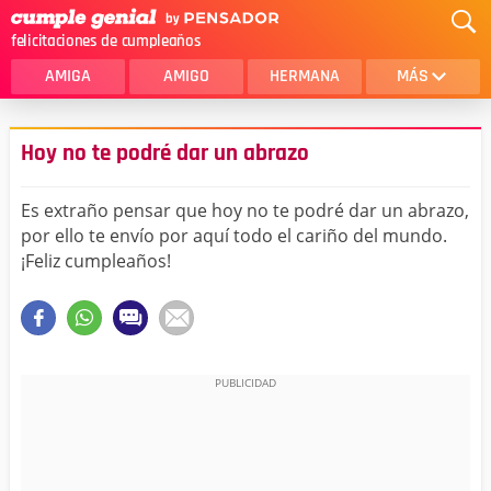
felicitaciones de cumpleaños
AMIGA
AMIGO
HERMANA
MÁS
MAMA
AMOR
Hoy no te podré dar un abrazo
CRISTIANOS
PRIMA
Es extraño pensar que hoy no te podré dar un abrazo,
SOBRINA
HIJA
por ello te envío por aquí todo el cariño del mundo.
¡Feliz cumpleaños!
HERMANO
HIJO
NOVIA
ESPOSO
PAPA
HOMBRE
TIA
CUÑADA
ALGUIEN ESPECIAL
PRIMO
TODAS LAS CATEGORÍAS