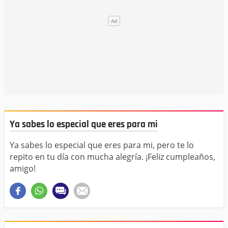
Ya sabes lo especial que eres para mi
Ya sabes lo especial que eres para mi, pero te lo
repito en tu día con mucha alegría. ¡Feliz cumpleaños,
amigo!