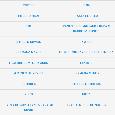
CORTOS
NIÑA
MEJOR AMIGA
HASTA EL CIELO
TÍO
FRASES DE CUMPLEAÑOS PARA MI
PADRE FALLECIDO
3 MESES NOVIOS
15 AÑOS
HERMANA MAYOR
FELIZ CUMPLEAÑOS DIOS TE BENDIGA
HIJA QUE CUMPLE 15 AÑOS
EXNOVIO
4 MESES DE NOVIOS
HERMANA MENOR
HOMBRES
6 MESES DE NOVIOS
NIETO
NIETA
CARTA DE CUMPLEAÑOS PARA MI
FRASES MESES DE NOVIOS
NOVIO