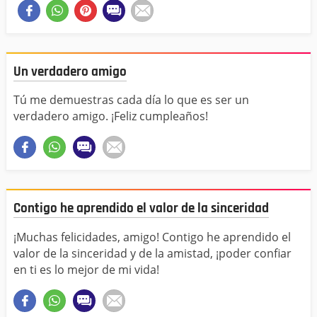
Un verdadero amigo
Tú me demuestras cada día lo que es ser un
verdadero amigo. ¡Feliz cumpleaños!
Contigo he aprendido el valor de la sinceridad
¡Muchas felicidades, amigo! Contigo he aprendido el
valor de la sinceridad y de la amistad, ¡poder confiar
en ti es lo mejor de mi vida!