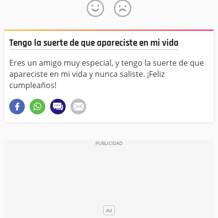
Tengo la suerte de que apareciste en mi vida
Eres un amigo muy especial, y tengo la suerte de que
apareciste en mi vida y nunca saliste. ¡Feliz
cumpleaños!