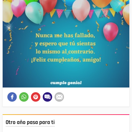
Otro año pasa para ti