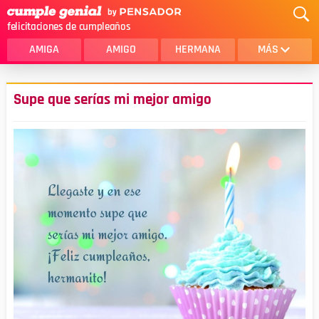
felicitaciones de cumpleaños
AMIGA
AMIGO
HERMANA
MÁS
MAMA
AMOR
Supe que serías mi mejor amigo
CRISTIANOS
PRIMA
SOBRINA
HIJA
HERMANO
HIJO
NOVIA
ESPOSO
PAPA
HOMBRE
TIA
CUÑADA
ALGUIEN ESPECIAL
PRIMO
TODAS LAS CATEGORÍAS