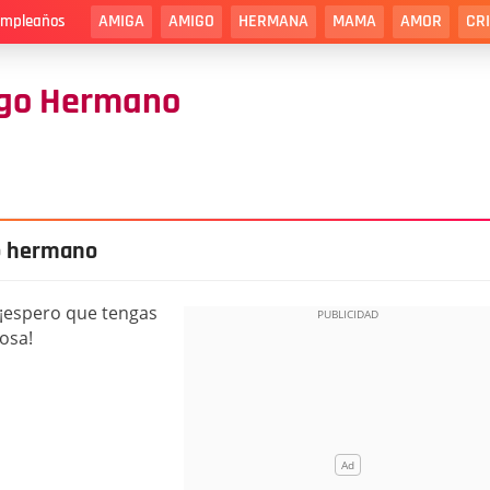
AMIGA
AMIGO
HERMANA
MAMA
AMOR
CR
cumpleaños
igo Hermano
o hermano
 ¡espero que tengas
osa!