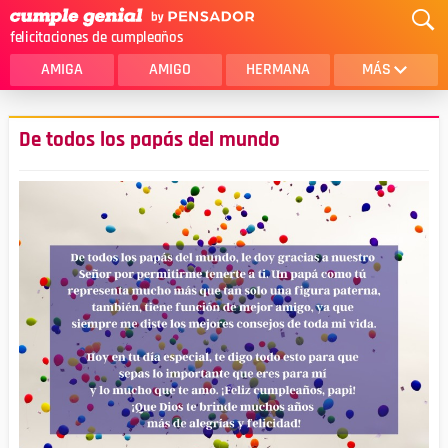
felicitaciones de cumpleaños
AMIGA
AMIGO
HERMANA
MÁS
MAMA
AMOR
De todos los papás del mundo
CRISTIANOS
PRIMA
SOBRINA
HIJA
HERMANO
HIJO
NOVIA
ESPOSO
PAPA
HOMBRE
TIA
CUÑADA
ALGUIEN ESPECIAL
PRIMO
TODAS LAS CATEGORÍAS