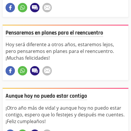
Pensaremos en planes para el reencuentro
Hoy será diferente a otros años, estaremos lejos,
pero pensaremos en planes para el reencuentro.
¡Muchas felicidades!
Aunque hoy no puedo estar contigo
¡Otro año más de vida! y aunque hoy no puedo estar
contigo, espero que lo festejes y después me cuentes.
¡Feliz cumpleaños!