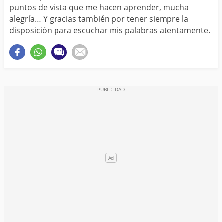
puntos de vista que me hacen aprender, mucha
alegría… Y gracias también por tener siempre la
disposición para escuchar mis palabras atentamente.