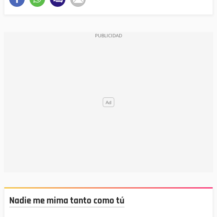
Nadie me mima tanto como tú