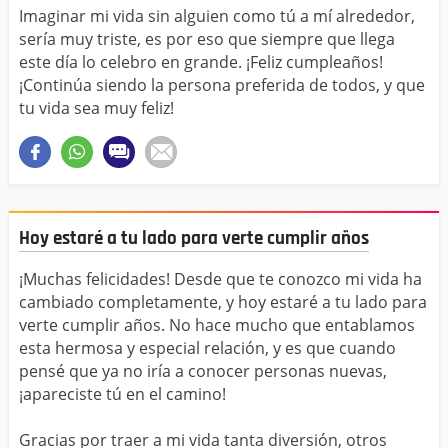
Imaginar mi vida sin alguien como tú a mí alrededor,
sería muy triste, es por eso que siempre que llega
este día lo celebro en grande. ¡Feliz cumpleaños!
¡Continúa siendo la persona preferida de todos, y que
tu vida sea muy feliz!
Hoy estaré a tu lado para verte cumplir años
¡Muchas felicidades! Desde que te conozco mi vida ha
cambiado completamente, y hoy estaré a tu lado para
verte cumplir años. No hace mucho que entablamos
esta hermosa y especial relación, y es que cuando
pensé que ya no iría a conocer personas nuevas,
¡apareciste tú en el camino!
Gracias por traer a mi vida tanta diversión, otros