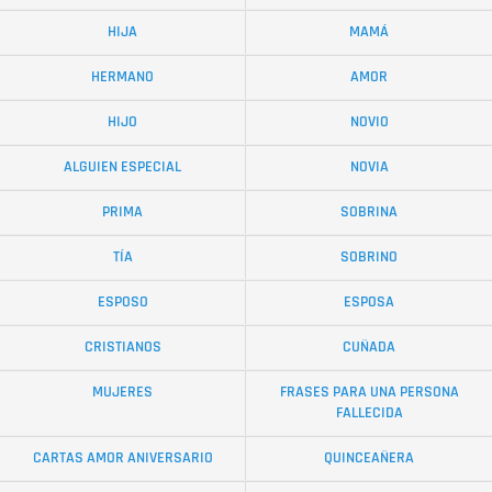
HIJA
MAMÁ
HERMANO
AMOR
HIJO
NOVIO
ALGUIEN ESPECIAL
NOVIA
PRIMA
SOBRINA
TÍA
SOBRINO
ESPOSO
ESPOSA
CRISTIANOS
CUÑADA
MUJERES
FRASES PARA UNA PERSONA
FALLECIDA
CARTAS AMOR ANIVERSARIO
QUINCEAÑERA