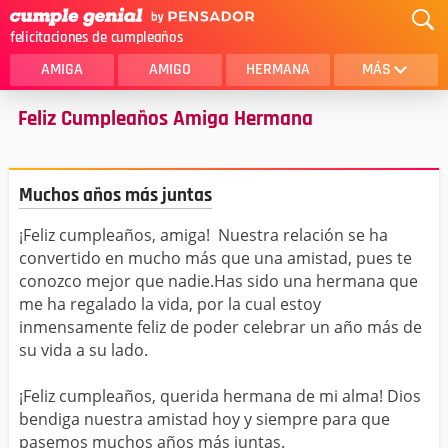
felicitaciones de cumpleaños
AMIGA
AMIGO
HERMANA
MÁS
Feliz Cumpleaños Amiga Hermana
MAMA
AMOR
CRISTIANOS
PRIMA
Muchos años más juntas
SOBRINA
HIJA
¡Feliz cumpleaños, amiga! Nuestra relación se ha
HERMANO
HIJO
convertido en mucho más que una amistad, pues te
NOVIA
ESPOSO
conozco mejor que nadie.Has sido una hermana que
me ha regalado la vida, por la cual estoy
PAPA
HOMBRE
inmensamente feliz de poder celebrar un año más de
su vida a su lado.
TIA
CUÑADA
¡Feliz cumpleaños, querida hermana de mi alma! Dios
ALGUIEN ESPECIAL
PRIMO
bendiga nuestra amistad hoy y siempre para que
pasemos muchos años más juntas.
TODAS LAS CATEGORÍAS