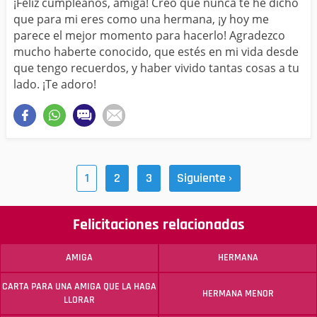
¡Feliz cumpleaños, amiga! Creo que nunca te he dicho
que para mi eres como una hermana, ¡y hoy me
parece el mejor momento para hacerlo! Agradezco
mucho haberte conocido, que estés en mi vida desde
que tengo recuerdos, y haber vivido tantas cosas a tu
lado. ¡Te adoro!
1
2
3
Siguiente ›
Felicitaciones relacionadas
AMIGA
HERMANA
CARTA PARA UNA AMIGA QUE LA HAGA
HERMANA MENOR
LLORAR