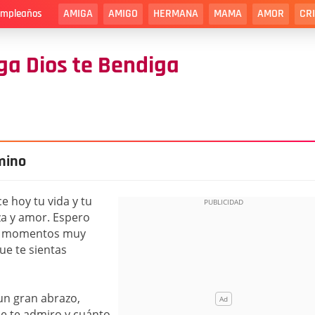
AMIGA
AMIGO
HERMANA
MAMA
AMOR
CR
cumpleaños
ga Dios te Bendiga
amino
e hoy tu vida y tu
za y amor. Espero
as momentos muy
ue te sientas
 un gran abrazo,
e te admiro y cuánto