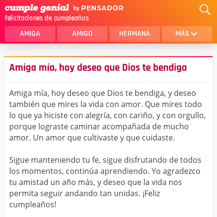
felicitaciones de cumpleaños
AMIGA
AMIGO
HERMANA
MÁS
MAMA
AMOR
Amiga mía, hoy deseo que Dios te bendiga
CRISTIANOS
PRIMA
Amiga mía, hoy deseo que Dios te bendiga, y deseo
SOBRINA
HIJA
también que mires la vida con amor. Que mires todo
lo que ya hiciste con alegría, con cariño, y con orgullo,
HERMANO
HIJO
porque lograste caminar acompañada de mucho
NOVIA
ESPOSO
amor. Un amor que cultivaste y que cuidaste.
PAPA
HOMBRE
Sigue manteniendo tu fe, sigue disfrutando de todos
los momentos, continúa aprendiendo. Yo agradezco
TIA
CUÑADA
tu amistad un año más, y deseo que la vida nos
permita seguir andando tan unidas. ¡Feliz
ALGUIEN ESPECIAL
PRIMO
cumpleaños!
TODAS LAS CATEGORÍAS