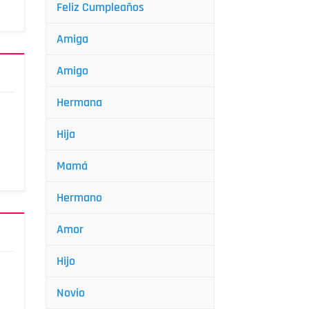
Feliz Cumpleaños
Amiga
Amigo
Hermana
Hija
Mamá
Hermano
Amor
Hijo
Novio