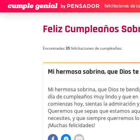
felicitaciones de 
Feliz Cumpleaños Sobr
Encontradas
35
felicitaciones de cumpleaños:
Mi hermosa sobrina, que Dios te
Mi hermosa sobrina, que Dios te bendi
día de cumpleaños muy lindo y que en 
comienzas hoy, sientas la admiración y e
Queremos que sepas que estamos aquí
necesites, y que siempre querremos lo 
¡Muchas felicidades!