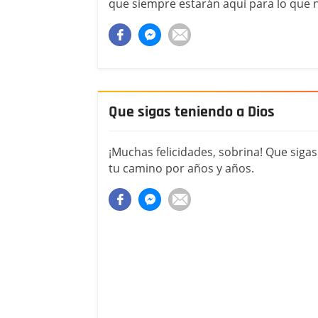
que siempre estarán aquí para lo que n
Que sigas teniendo a Dios
¡Muchas felicidades, sobrina! Que siga
tu camino por años y años.