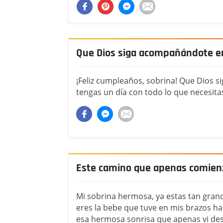
Que Dios siga acompañándote en
¡Feliz cumpleaños, sobrina! Que Dios 
tengas un día con todo lo que necesita
Este camino que apenas comien
Mi sobrina hermosa, ya estas tan gra
eres la bebe que tuve en mis brazos h
esa hermosa sonrisa que apenas vi des