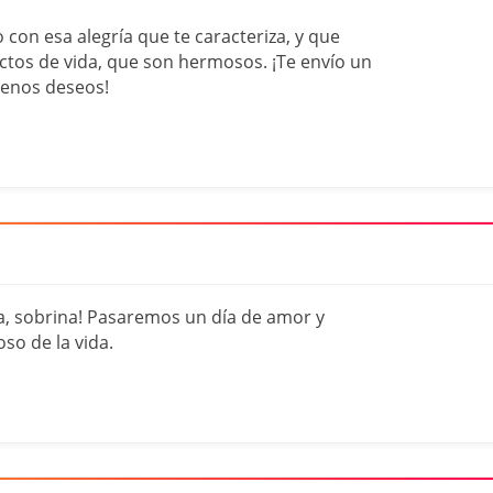
 con esa alegría que te caracteriza, y que
ctos de vida, que son hermosos. ¡Te envío un
uenos deseos!
a, sobrina! Pasaremos un día de amor y
so de la vida.