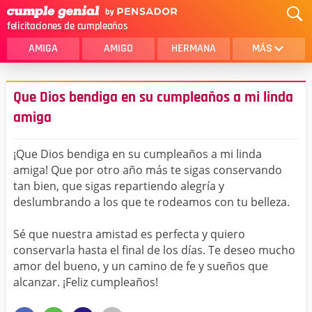
felicitaciones de cumpleaños
AMIGA
AMIGO
HERMANA
MÁS
MAMA
AMOR
Que Dios bendiga en su cumpleaños a mi linda
CRISTIANOS
PRIMA
amiga
SOBRINA
HIJA
¡Que Dios bendiga en su cumpleaños a mi linda
HERMANO
HIJO
amiga! Que por otro año más te sigas conservando
tan bien, que sigas repartiendo alegría y
NOVIA
ESPOSO
deslumbrando a los que te rodeamos con tu belleza.
PAPA
HOMBRE
Sé que nuestra amistad es perfecta y quiero
conservarla hasta el final de los días. Te deseo mucho
TIA
CUÑADA
amor del bueno, y un camino de fe y sueños que
ALGUIEN ESPECIAL
PRIMO
alcanzar. ¡Feliz cumpleaños!
TODAS LAS CATEGORÍAS