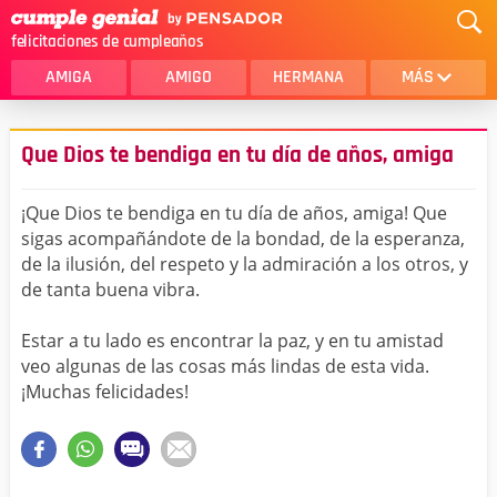
felicitaciones de cumpleaños
AMIGA
AMIGO
HERMANA
MÁS
MAMA
AMOR
Que Dios te bendiga en tu día de años, amiga
CRISTIANOS
PRIMA
¡Que Dios te bendiga en tu día de años, amiga! Que
SOBRINA
HIJA
sigas acompañándote de la bondad, de la esperanza,
de la ilusión, del respeto y la admiración a los otros, y
HERMANO
HIJO
de tanta buena vibra.
NOVIA
ESPOSO
Estar a tu lado es encontrar la paz, y en tu amistad
PAPA
HOMBRE
veo algunas de las cosas más lindas de esta vida.
¡Muchas felicidades!
TIA
CUÑADA
ALGUIEN ESPECIAL
PRIMO
TODAS LAS CATEGORÍAS