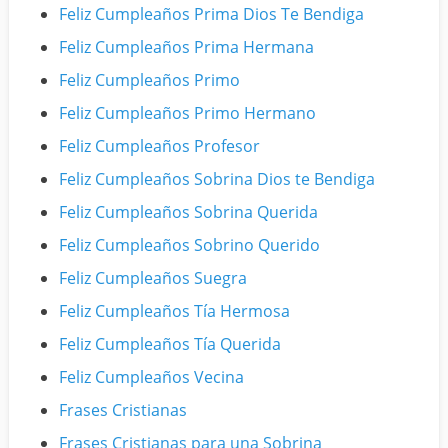
Feliz Cumpleaños Prima Dios Te Bendiga
Feliz Cumpleaños Prima Hermana
Feliz Cumpleaños Primo
Feliz Cumpleaños Primo Hermano
Feliz Cumpleaños Profesor
Feliz Cumpleaños Sobrina Dios te Bendiga
Feliz Cumpleaños Sobrina Querida
Feliz Cumpleaños Sobrino Querido
Feliz Cumpleaños Suegra
Feliz Cumpleaños Tía Hermosa
Feliz Cumpleaños Tía Querida
Feliz Cumpleaños Vecina
Frases Cristianas
Frases Cristianas para una Sobrina