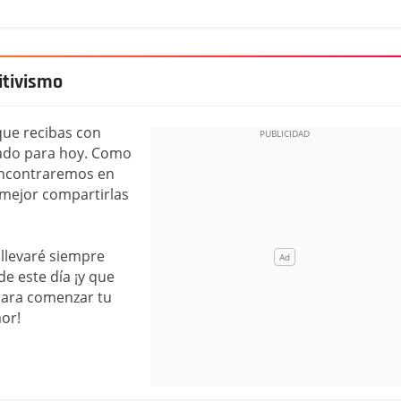
itivismo
que recibas con
rado para hoy. Como
 encontraremos en
e mejor compartirlas
 llevaré siempre
e este día ¡y que
para comenzar tu
or!