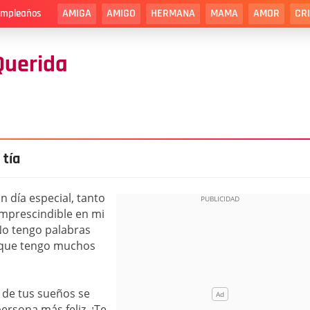
AMIGA
AMIGO
HERMANA
MAMA
AMOR
CR
cumpleaños
Querida
 tía
n día especial, tanto
imprescindible en mi
No tengo palabras
i que tengo muchos
 de tus sueños se
ersona más feliz. ¡Te