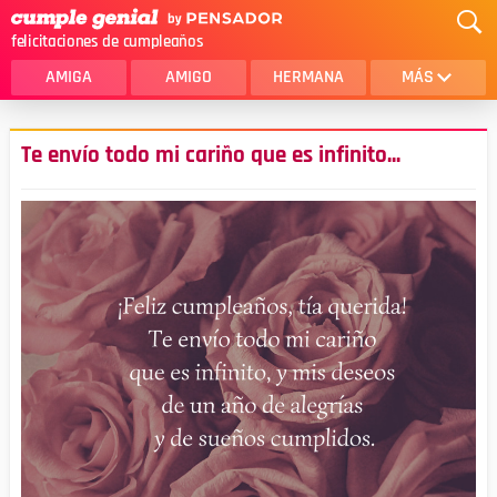
felicitaciones de cumpleaños
AMIGA
AMIGO
HERMANA
MÁS
MAMA
AMOR
Te envío todo mi cariño que es infinito...
CRISTIANOS
PRIMA
SOBRINA
HIJA
HERMANO
HIJO
NOVIA
ESPOSO
PAPA
HOMBRE
TIA
CUÑADA
ALGUIEN ESPECIAL
PRIMO
TODAS LAS CATEGORÍAS