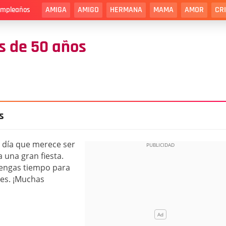
AMIGA
AMIGO
HERMANA
MAMA
AMOR
CR
cumpleaños
 de 50 años
s
n día que merece ser
 una gran fiesta.
tengas tiempo para
res. ¡Muchas