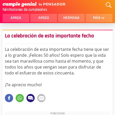
felicitaciones de cumpleaños
AMIGA
AMIGO
HERMANA
MÁS
MAMA
AMOR
La celebración de esta importante fecha
CRISTIANOS
PRIMA
La celebración de esta importante fecha tiene que ser
SOBRINA
HIJA
a lo grande. ¡Felices 50 años! Solo espero que la vida
sea tan maravillosa como hasta el momento, y que
HERMANO
HIJO
todos los años que vengan sean para disfrutar de
NOVIA
ESPOSO
todo el esfuerzo de estos cincuenta.
PAPA
HOMBRE
¡Te aprecio mucho!
TIA
CUÑADA
ALGUIEN ESPECIAL
PRIMO
TODAS LAS CATEGORÍAS