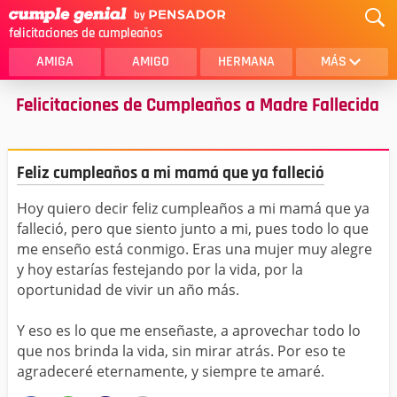
felicitaciones de cumpleaños
AMIGA
AMIGO
HERMANA
MÁS
Felicitaciones de Cumpleaños a Madre Fallecida
MAMA
AMOR
CRISTIANOS
PRIMA
Feliz cumpleaños a mi mamá que ya falleció
SOBRINA
HIJA
Hoy quiero decir feliz cumpleaños a mi mamá que ya
HERMANO
HIJO
falleció, pero que siento junto a mi, pues todo lo que
NOVIA
ESPOSO
me enseño está conmigo. Eras una mujer muy alegre
y hoy estarías festejando por la vida, por la
PAPA
HOMBRE
oportunidad de vivir un año más.
TIA
CUÑADA
Y eso es lo que me enseñaste, a aprovechar todo lo
que nos brinda la vida, sin mirar atrás. Por eso te
ALGUIEN ESPECIAL
PRIMO
agradeceré eternamente, y siempre te amaré.
TODAS LAS CATEGORÍAS