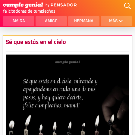
felicitaciones de cumpleaños
AMIGA
AMIGO
HERMANA
MÁS
MAMA
AMOR
Sé que estás en el cielo
CRISTIANOS
PRIMA
SOBRINA
HIJA
HERMANO
HIJO
NOVIA
ESPOSO
PAPA
HOMBRE
TIA
CUÑADA
ALGUIEN ESPECIAL
PRIMO
TODAS LAS CATEGORÍAS