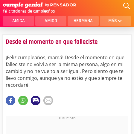
felicitaciones de cumpleaños
AMIGA
AMIGO
HERMANA
MÁS
MAMA
AMOR
Desde el momento en que falleciste
CRISTIANOS
PRIMA
¡Feliz cumpleaños, mamá! Desde el momento en que
SOBRINA
HIJA
falleciste no volví a ser la misma persona, algo en mi
cambió y no he vuelto a ser igual. Pero siento que te
HERMANO
HIJO
llevo conmigo, aunque ya no estés y que siempre te
NOVIA
ESPOSO
recordaré.
PAPA
HOMBRE
TIA
CUÑADA
ALGUIEN ESPECIAL
PRIMO
TODAS LAS CATEGORÍAS