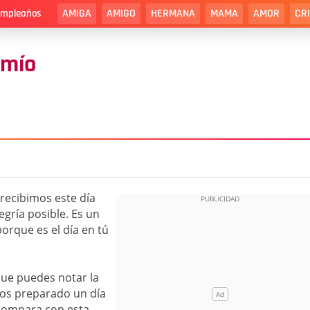
AMIGA
AMIGO
HERMANA
MAMA
AMOR
CR
cumpleaños
 mío
recibimos este día
egría posible. Es un
orque es el día en tú
ue puedes notar la
mos preparado un día
 compara con esta