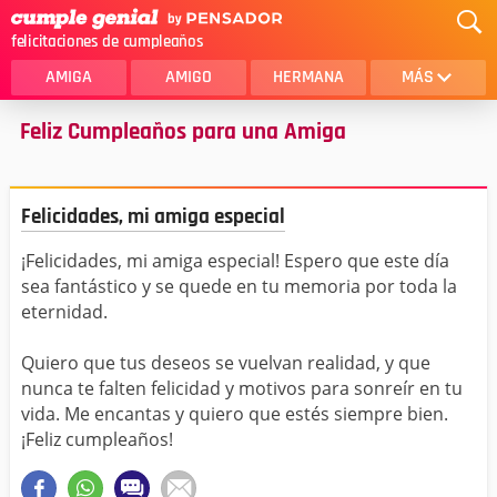
felicitaciones de cumpleaños
AMIGA
AMIGO
HERMANA
MÁS
Feliz Cumpleaños para una Amiga
MAMA
AMOR
CRISTIANOS
PRIMA
Felicidades, mi amiga especial
SOBRINA
HIJA
¡Felicidades, mi amiga especial! Espero que este día
HERMANO
HIJO
sea fantástico y se quede en tu memoria por toda la
NOVIA
ESPOSO
eternidad.
PAPA
HOMBRE
Quiero que tus deseos se vuelvan realidad, y que
nunca te falten felicidad y motivos para sonreír en tu
TIA
CUÑADA
vida. Me encantas y quiero que estés siempre bien.
¡Feliz cumpleaños!
ALGUIEN ESPECIAL
PRIMO
TODAS LAS CATEGORÍAS