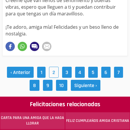
Créeme que van llenos de sentimiento y buenas
vibras, espero que lleguen a ti y puedan contribuir
para que tengas un día maravilloso.
¡Te adoro, amiga mía! Felicidades y un beso lleno de
nostalgia.
‹ Anterior
1
2
3
4
5
6
7
8
9
10
Siguiente ›
Felicitaciones relacionadas
CARTA PARA UNA AMIGA QUE LA HAGA
FELIZ CUMPLEAÑOS AMIGA CRISTIANA
LLORAR