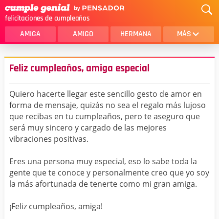
felicitaciones de cumpleaños
AMIGA
AMIGO
HERMANA
MÁS
MAMA
AMOR
Feliz cumpleaños, amiga especial
CRISTIANOS
PRIMA
Quiero hacerte llegar este sencillo gesto de amor en
SOBRINA
HIJA
forma de mensaje, quizás no sea el regalo más lujoso
que recibas en tu cumpleaños, pero te aseguro que
HERMANO
HIJO
será muy sincero y cargado de las mejores
NOVIA
ESPOSO
vibraciones positivas.
PAPA
HOMBRE
Eres una persona muy especial, eso lo sabe toda la
gente que te conoce y personalmente creo que yo soy
TIA
CUÑADA
la más afortunada de tenerte como mi gran amiga.
ALGUIEN ESPECIAL
PRIMO
¡Feliz cumpleaños, amiga!
TODAS LAS CATEGORÍAS