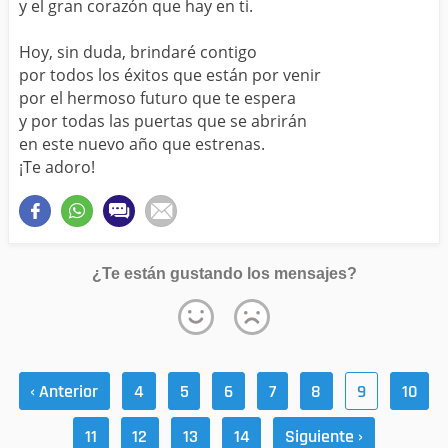
y el gran corazón que hay en ti.
Hoy, sin duda, brindaré contigo
por todos los éxitos que están por venir
por el hermoso futuro que te espera
y por todas las puertas que se abrirán
en este nuevo año que estrenas.
¡Te adoro!
¿Te están gustando los mensajes?
‹ Anterior
4
5
6
7
8
9
10
11
12
13
14
Siguiente ›