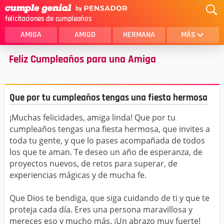
felicitaciones de cumpleaños
AMIGA
AMIGO
HERMANA
MÁS
Feliz Cumpleaños para una Amiga
MAMA
AMOR
CRISTIANOS
PRIMA
Que por tu cumpleaños tengas una fiesta hermosa
SOBRINA
HIJA
¡Muchas felicidades, amiga linda! Que por tu
HERMANO
HIJO
cumpleaños tengas una fiesta hermosa, que invites a
NOVIA
ESPOSO
toda tu gente, y que lo pases acompañada de todos
los que te aman. Te deseo un año de esperanza, de
PAPA
HOMBRE
proyectos nuevos, de retos para superar, de
experiencias mágicas y de mucha fe.
TIA
CUÑADA
Que Dios te bendiga, que siga cuidando de ti y que te
ALGUIEN ESPECIAL
PRIMO
proteja cada día. Eres una persona maravillosa y
mereces eso y mucho más. ¡Un abrazo muy fuerte!
TODAS LAS CATEGORÍAS