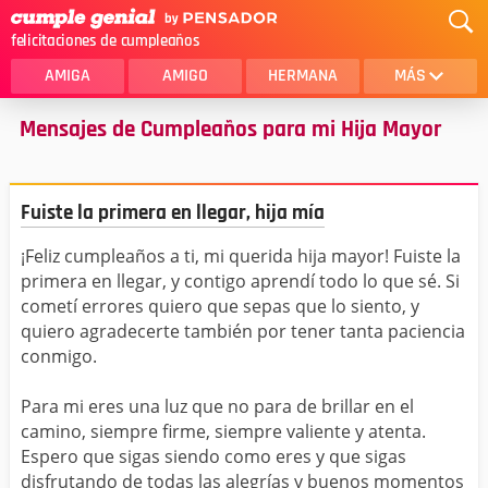
felicitaciones de cumpleaños
AMIGA
AMIGO
HERMANA
MÁS
Mensajes de Cumpleaños para mi Hija Mayor
MAMA
AMOR
CRISTIANOS
PRIMA
Fuiste la primera en llegar, hija mía
SOBRINA
HIJA
¡Feliz cumpleaños a ti, mi querida hija mayor! Fuiste la
HERMANO
HIJO
primera en llegar, y contigo aprendí todo lo que sé. Si
NOVIA
ESPOSO
cometí errores quiero que sepas que lo siento, y
quiero agradecerte también por tener tanta paciencia
PAPA
HOMBRE
conmigo.
TIA
CUÑADA
Para mi eres una luz que no para de brillar en el
camino, siempre firme, siempre valiente y atenta.
ALGUIEN ESPECIAL
PRIMO
Espero que sigas siendo como eres y que sigas
disfrutando de todas las alegrías y buenos momentos
TODAS LAS CATEGORÍAS