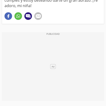
cumples y estoy deseando darte un gran abrazo. ¡Te
adoro, mi niña!